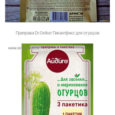
Приправа Dr.Oetker Пикантфикс для огурцов