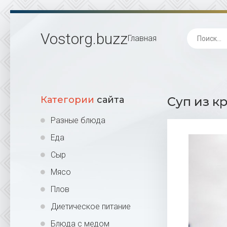
Vostorg
.buzz
Главная
Категории
сайта
Суп из к
Разные блюда
Еда
Сыр
Мясо
Плов
Диетическое питание
Блюда с медом