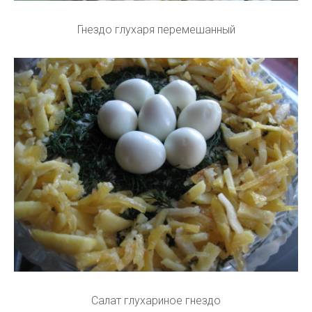
Гнездо глухаря перемешанный
Салат глухариное гнездо