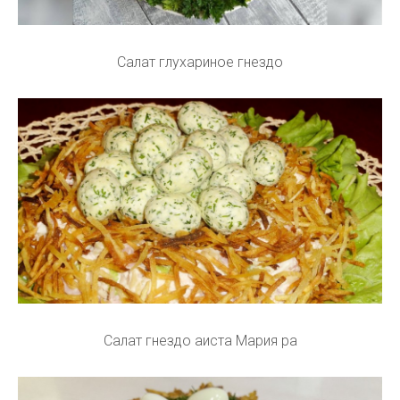
Салат глухариное гнездо
Салат гнездо аиста Мария ра