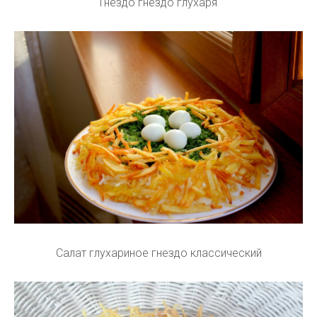
Гнездо гнездо глухаря
Салат глухариное гнездо классический