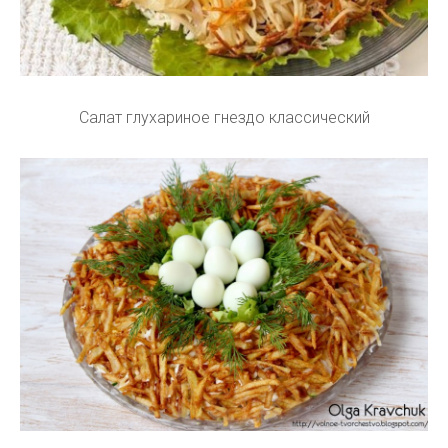
Салат глухариное гнездо классический