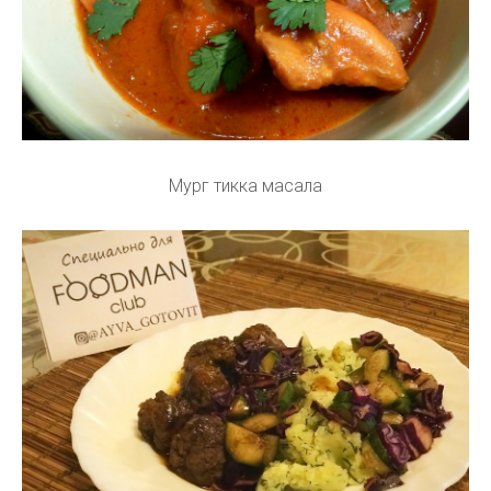
Мург тикка масала