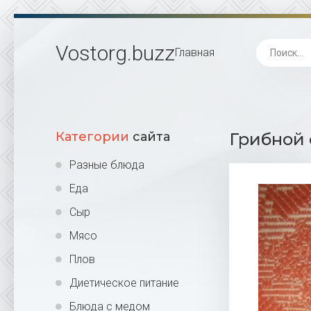
Vostorg
.buzz
Главная
Категории
сайта
Грибной 
Разные блюда
Еда
Сыр
Мясо
Плов
Диетическое питание
Блюда с медом