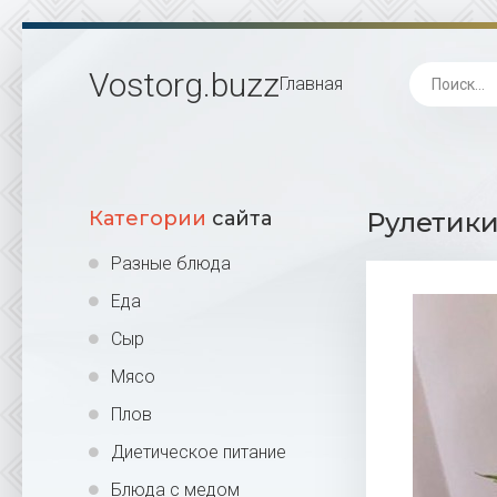
Vostorg
.buzz
Главная
Категории
сайта
Рулетики
Разные блюда
Еда
Сыр
Мясо
Плов
Диетическое питание
Блюда с медом