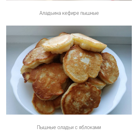
Аладьина кефире пышные
Пышные оладьи с яблоками