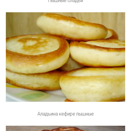
Пышные оладьи
Аладьина кефире пышные