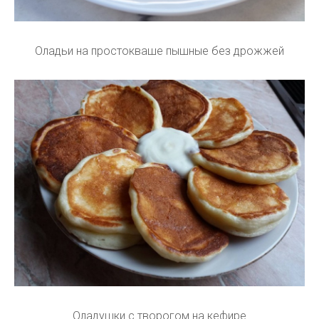
Оладьи на простокваше пышные без дрожжей
Оладушки с творогом на кефире