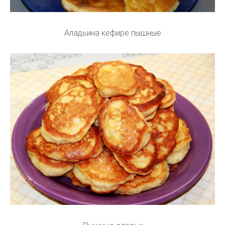
Аладьина кефире пышные