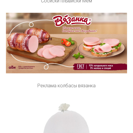
Сосиски плывиски Мем
Реклама колбасы вязанка