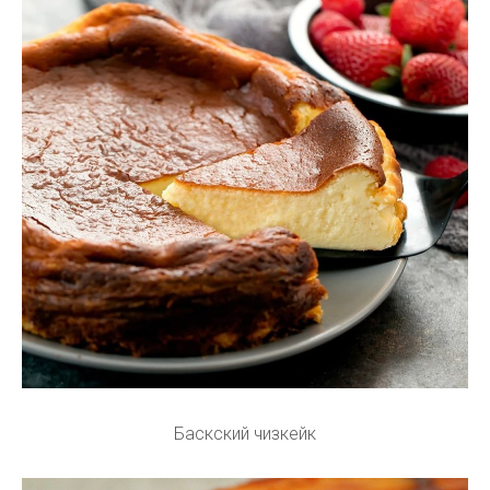
Баскский чизкейк