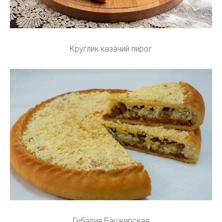
Круглик казачий пирог
Губадия Башкирская