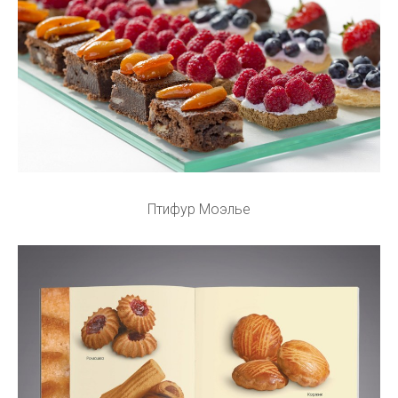
Птифур Моэлье