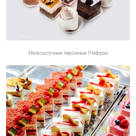
Мелкоштучные пирожные Птифуры