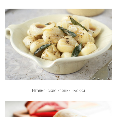
Итальянские клёцки ньокки