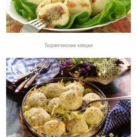
Тюрингенские клёцки