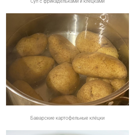
Суп с фрикадельками и клецками
Баварские картофельные клёцки