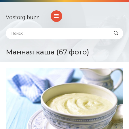
Vostorg
.buzz
Манная каша (67 фото)