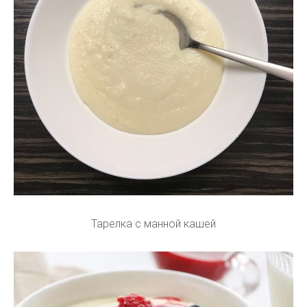
Тарелка с манной кашей