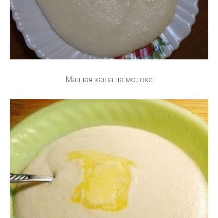
Манная каша на молоке