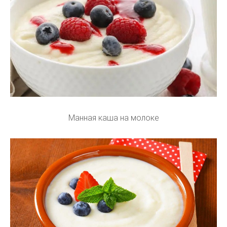
Манная каша на молоке