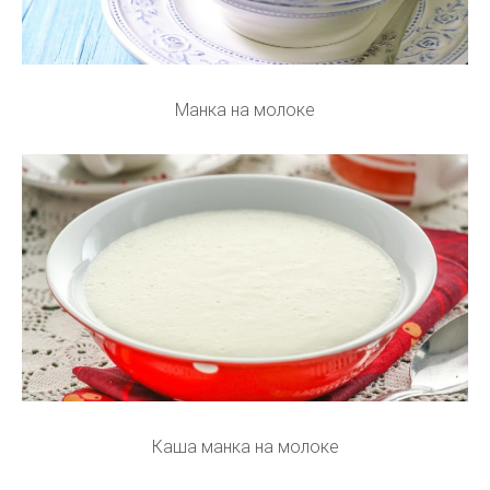
Манка на молоке
Каша манка на молоке