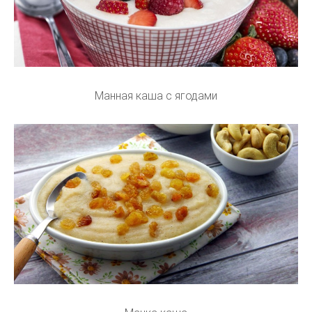
Манная каша с ягодами