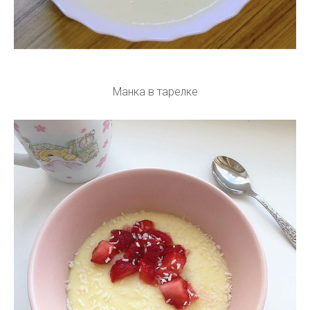
Манка в тарелке