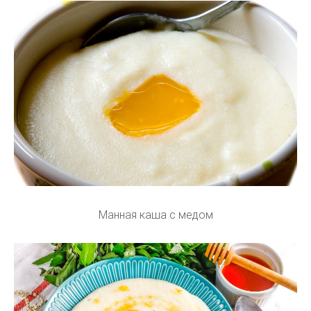
Манная каша с медом