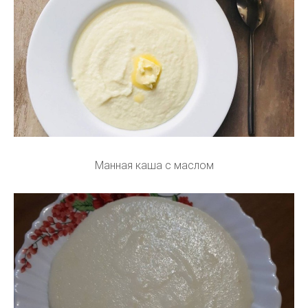
Манная каша с маслом