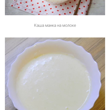
Каша манка на молоке