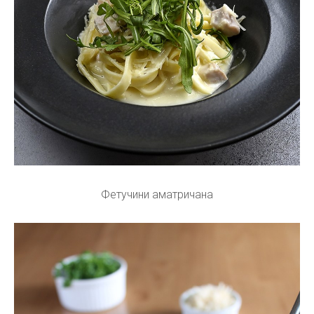
Фетучини аматричана