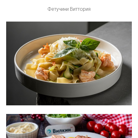
Фетучини Виттория