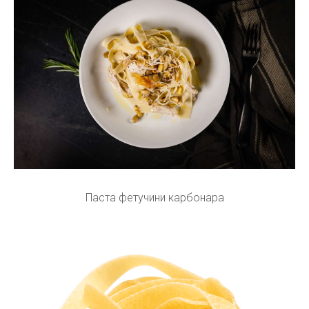
Паста фетучини карбонара