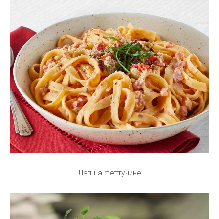
Лапша феттучине