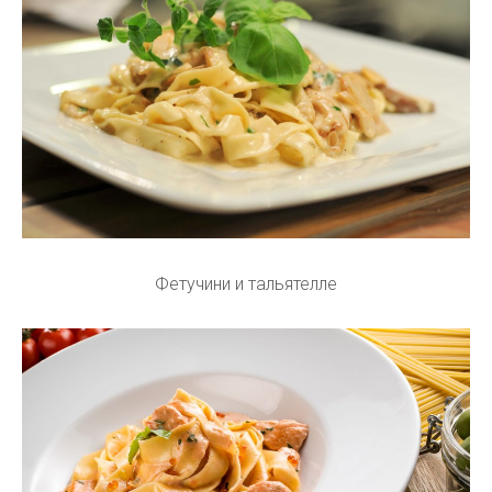
Фетучини и тальятелле