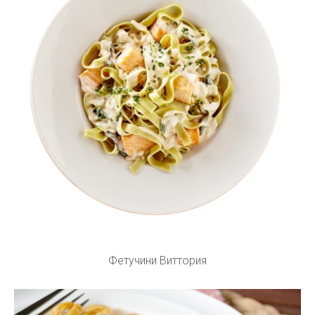
Фетучини Виттория