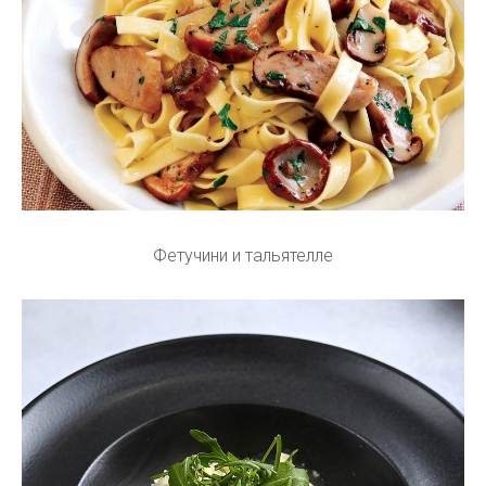
Фетучини и тальятелле