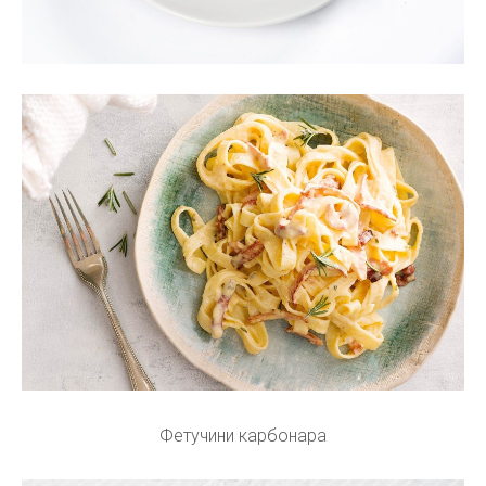
Фетучини карбонара