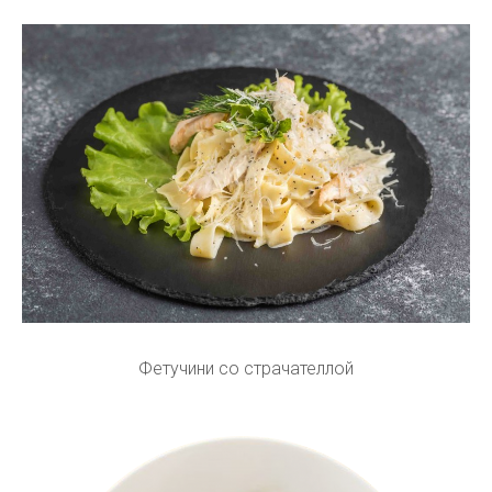
Фетучини со страчателлой