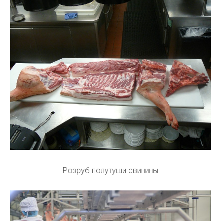
Розруб полутуши свинины