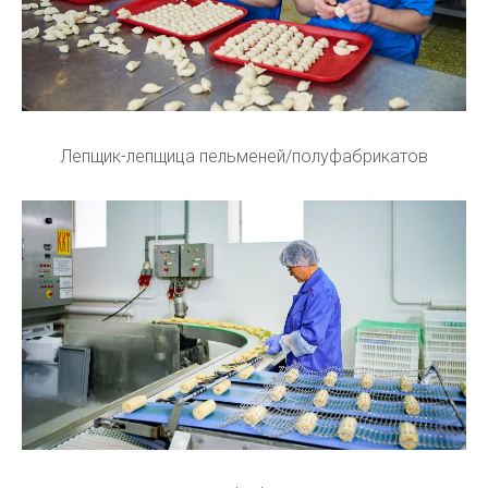
Лепщик-лепщица пельменей/полуфабрикатов