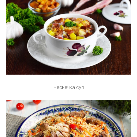
Чеснечка суп