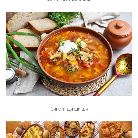
Сигети щи щи щи