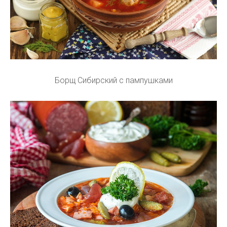
Борщ Сибирский с пампушками