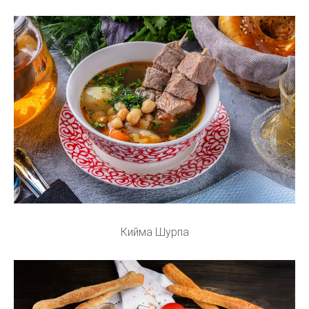
Кийма Шурпа