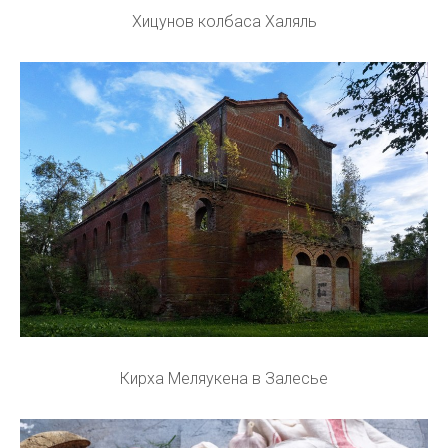
Хицунов колбаса Халяль
Кирха Меляукена в Залесье