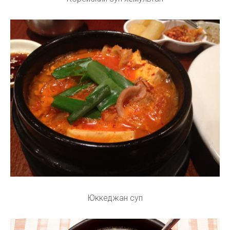
Юккеджан суп