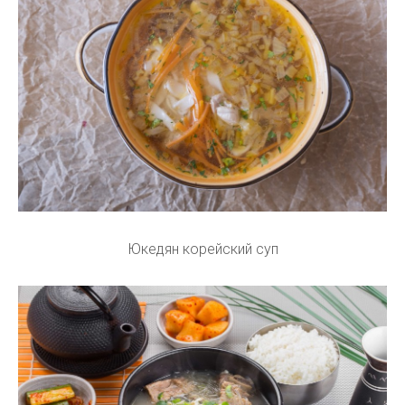
Юкедян корейский суп