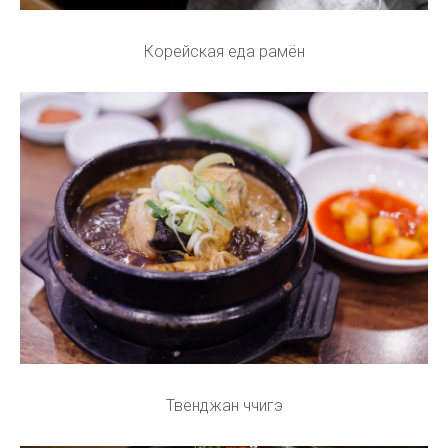
Корейская еда рамён
Твенджан ччигэ