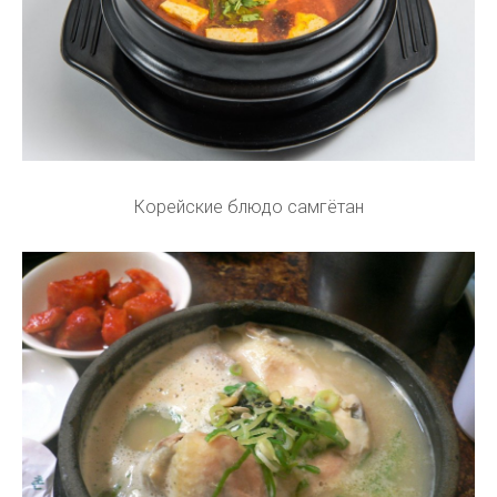
Корейские блюдо самгётан