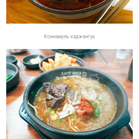
Коннамуль хэджангук