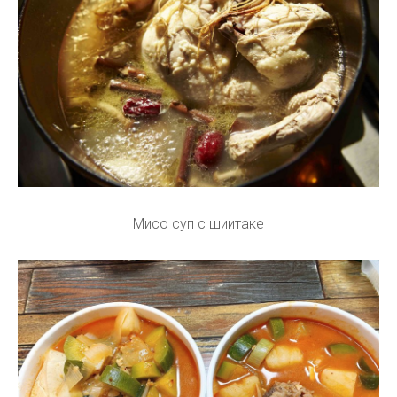
Мисо суп с шиитаке