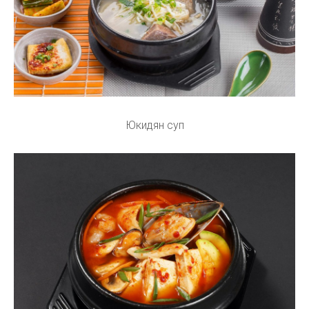
Юкидян суп