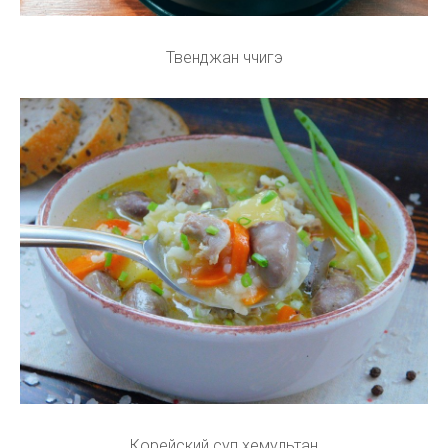
Твенджан ччигэ
Корейский суп хемультан