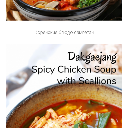
Корейские блюдо самгётан