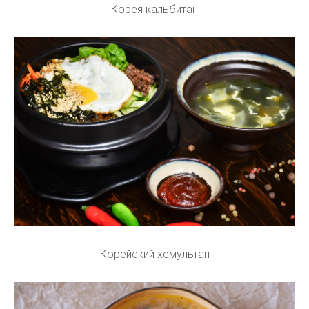
Корея кальбитан
Корейский хемультан