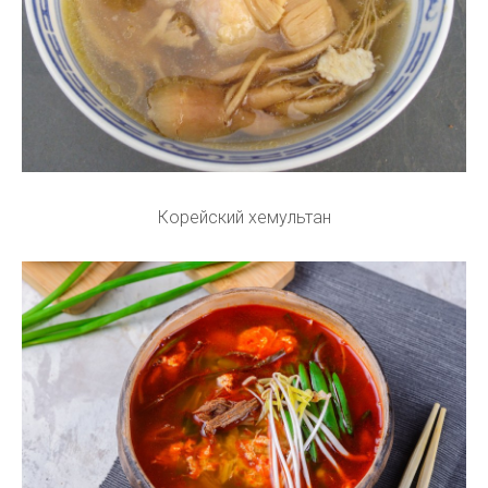
Корейский хемультан