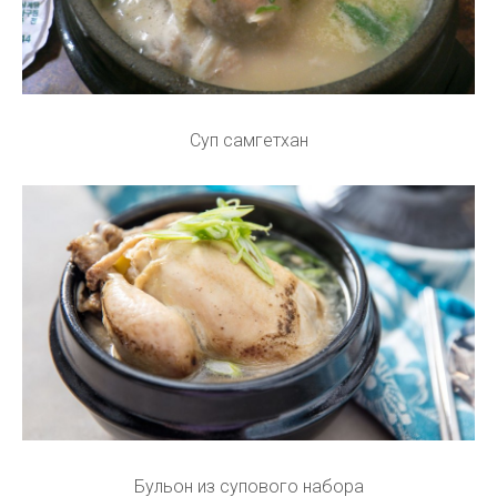
Суп самгетхан
Бульон из супового набора