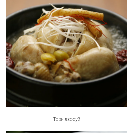
Тори дзосуй