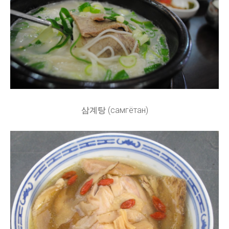
삼계탕 (самгётан)