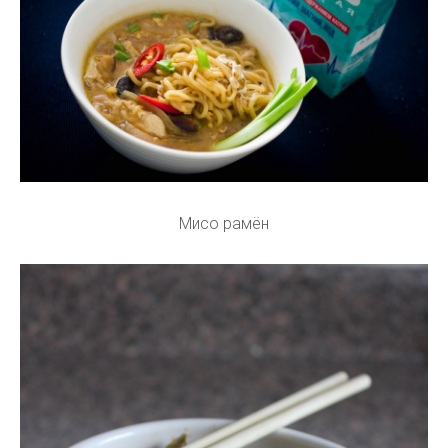
Мисо рамён