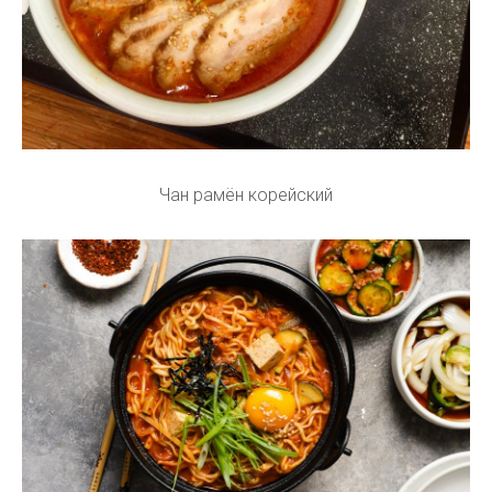
Чан рамён корейский