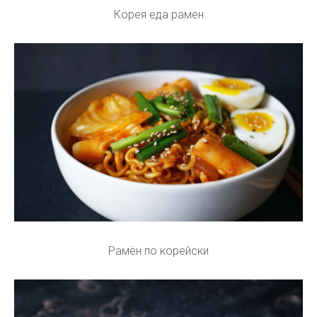
Корея еда рамен
Рамён по корейски