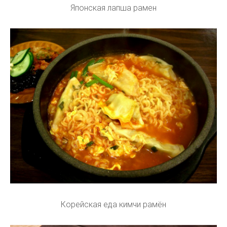
Японская лапша рамен
Корейская еда кимчи рамён