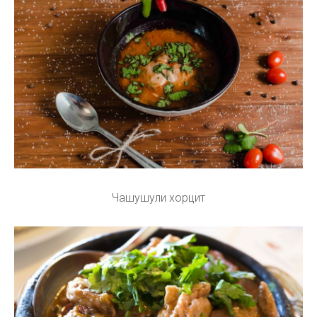
Чашушули хорцит