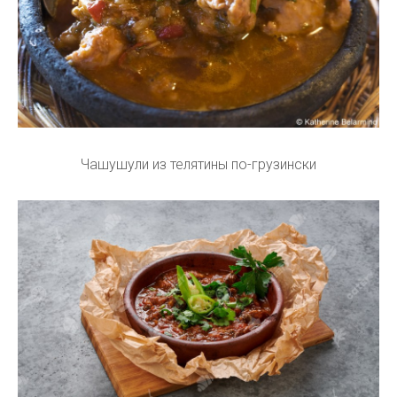
Чашушули из телятины по-грузински