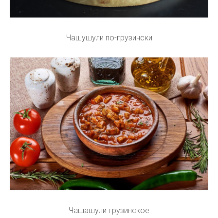
Чашушули по-грузински
Чашашули грузинское