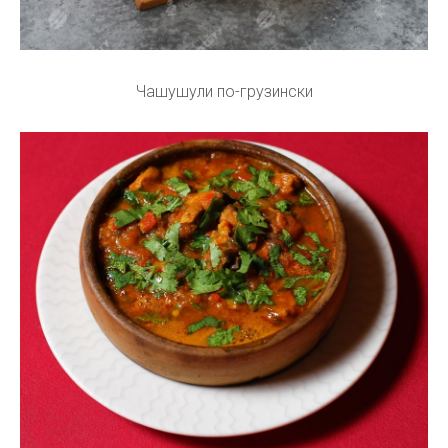
Чашушули по-грузински