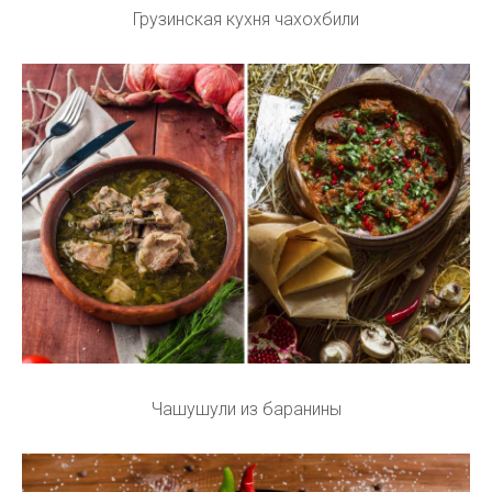
Грузинская кухня чахохбили
Чашушули из баранины