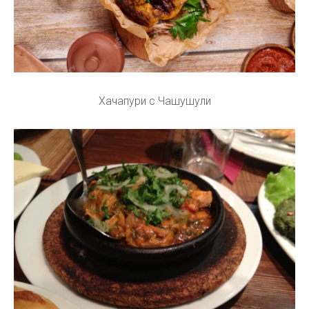
Хачапури с Чашушули