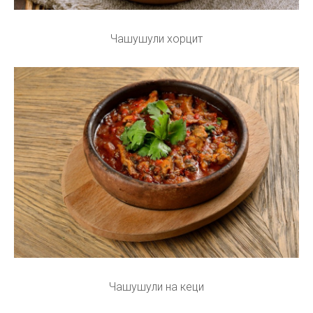
Чашушули хорцит
Чашушули на кеци