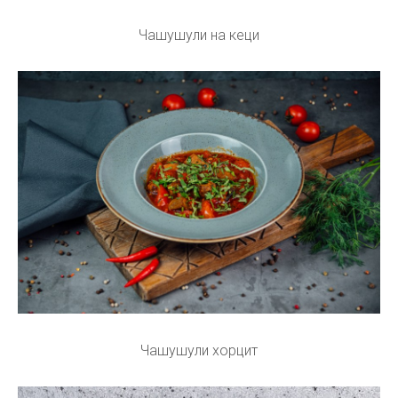
Чашушули на кеци
Чашушули хорцит