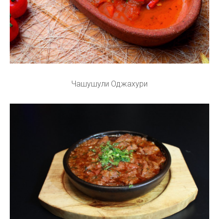
Чашушули Оджахури