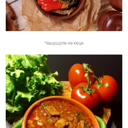
Чашушули на кеци