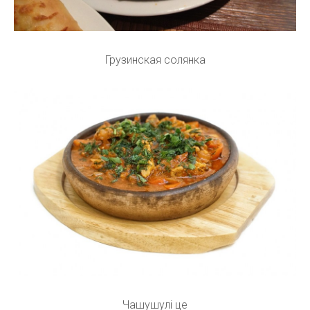
Грузинская солянка
Чашушулі це