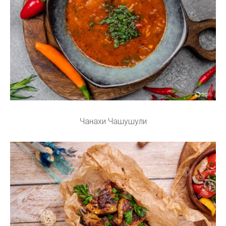
Чанахи Чашушули