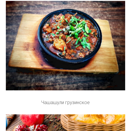
Чашашули грузинское