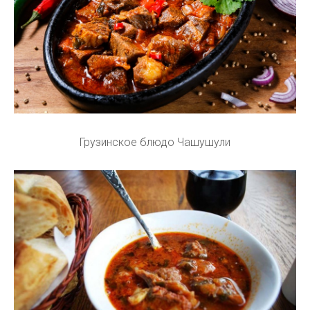
Грузинское блюдо Чашушули