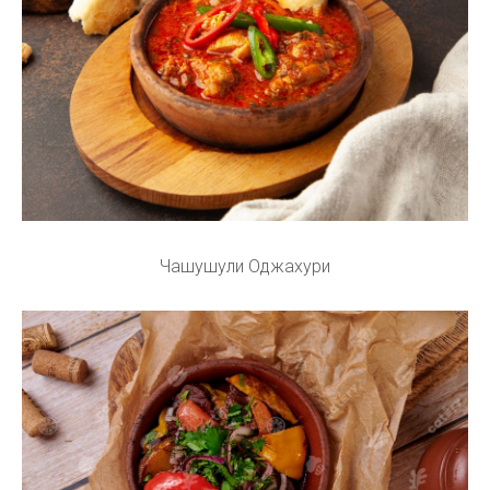
Чашушули Оджахури