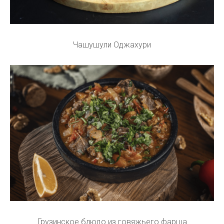
Чашушули Оджахури
Грузинское блюдо из говяжьего фарша