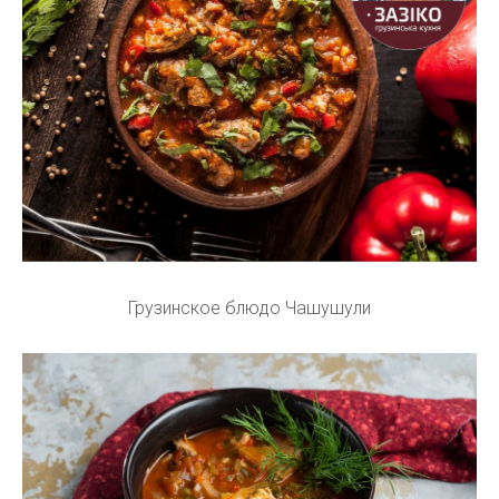
Грузинское блюдо Чашушули