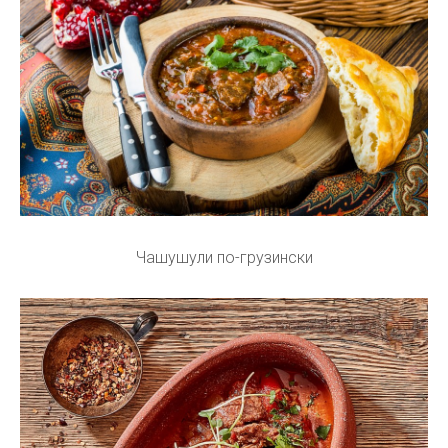
Чашушули по-грузински