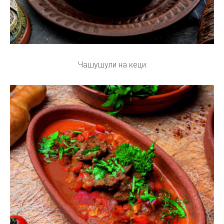
Чашушули на кеци