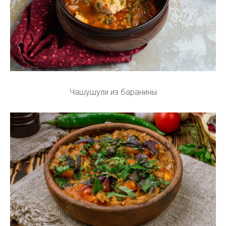
Чашушули из баранины