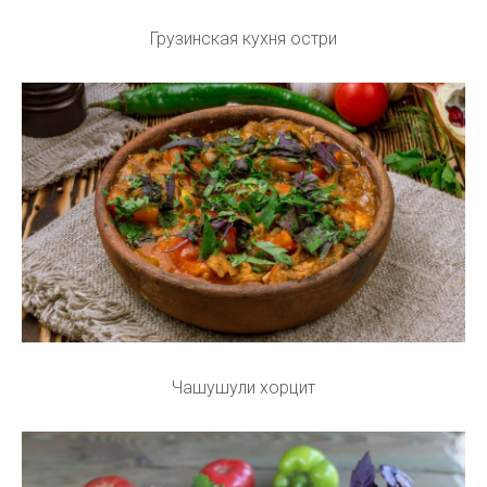
Грузинская кухня остри
Чашушули хорцит