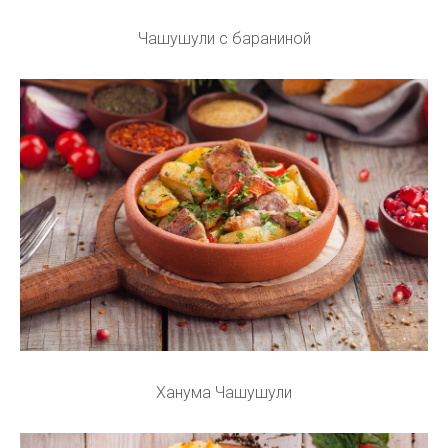
Чашушули с бараниной
Ханума Чашушули