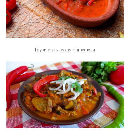
Грузинская кухня Чашушули