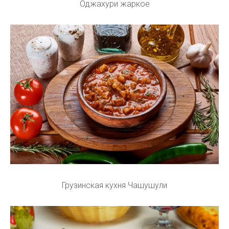
Оджахури жаркое
Грузинская кухня Чашушули