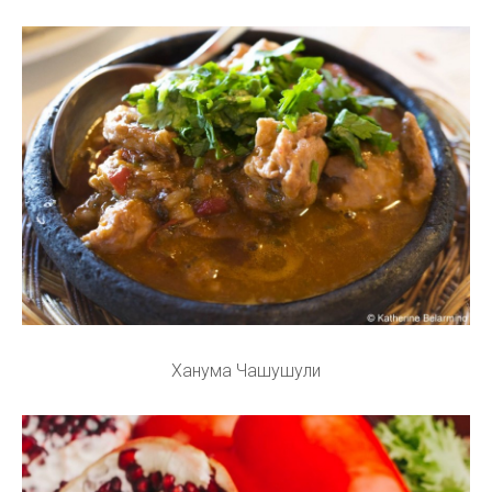
Ханума Чашушули