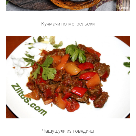
Кучмачи по-мегрельски
Чашушули из говядины