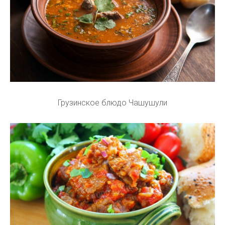
Грузинское блюдо Чашушули