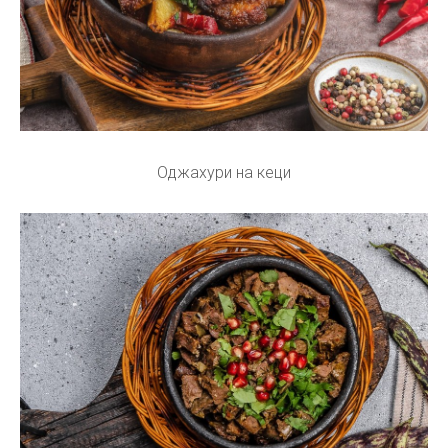
Оджахури на кеци