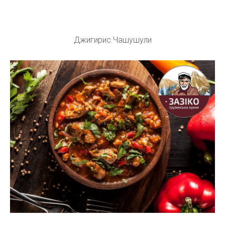
Джигирис Чашушули