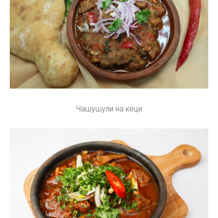
Чашушули на кеци