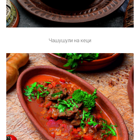
Чашушули на кеци