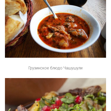
Грузинское блюдо Чашушули