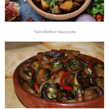
Чахохбили и Чашушули