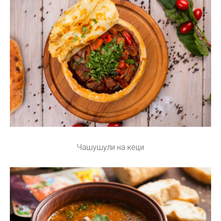
Чашушули на кеци