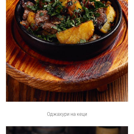
Оджахури на кеци