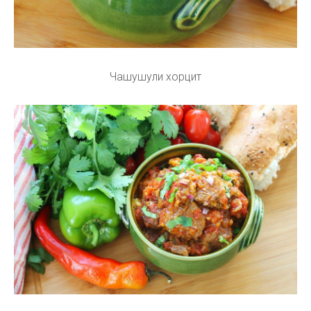
Чашушули хорцит