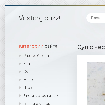
Vostorg
.buzz
Главная
Категории
сайта
Суп с че
Разные блюда
Еда
Сыр
Мясо
Плов
Диетическое питание
Блюда с медом