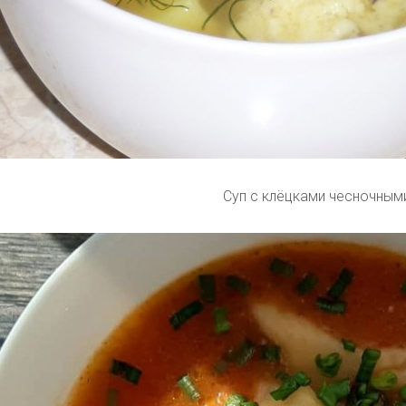
Суп с клёцками чесночным