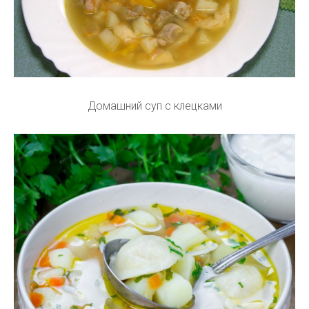
Домашний суп с клецками