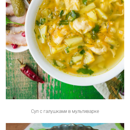
Суп с галушками в мультиварке