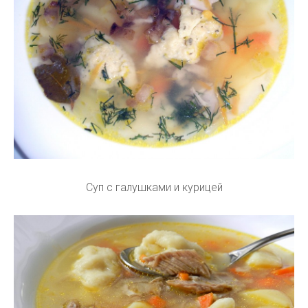
Суп с галушками и курицей