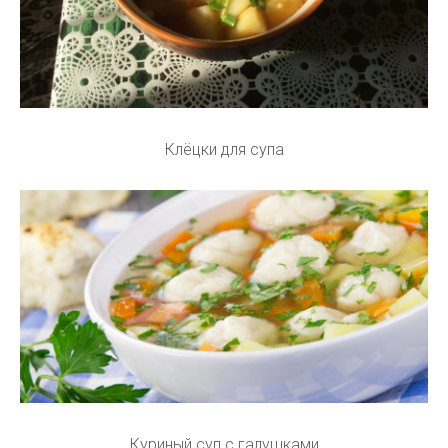
Клёцки для супа
Куриный суп с галушками