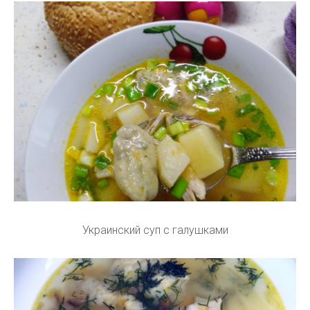
Украинский суп с галушками