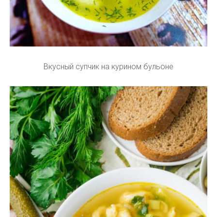
Вкусный супчик на курином бульоне