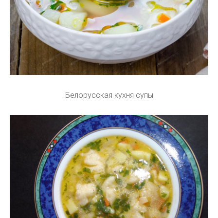
Белорусская кухня супы