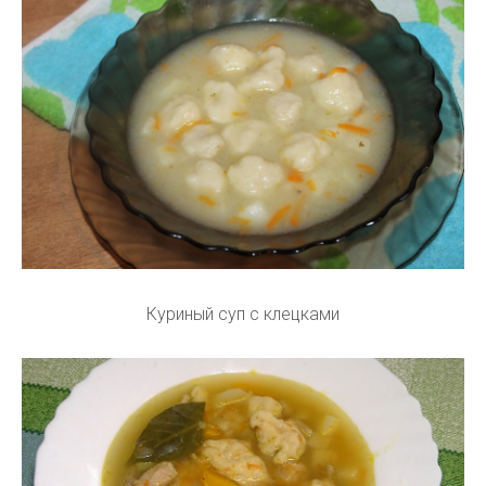
Куриный суп с клецками