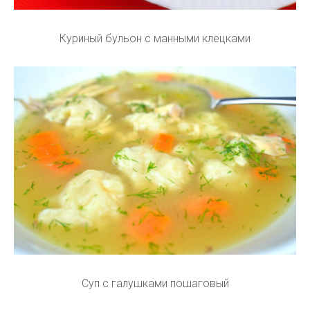
Куриный бульон с манными клецками
Суп с галушками пошаговый