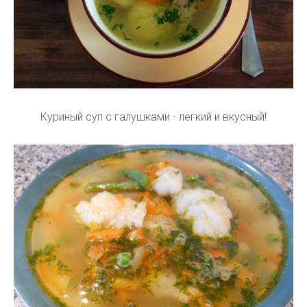
Куриный суп с галушками - легкий и вкусный!