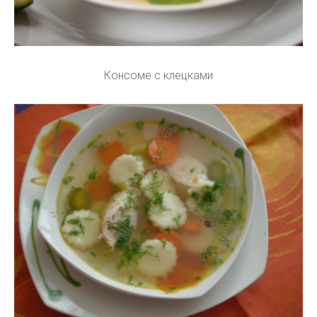
Консоме с клецками