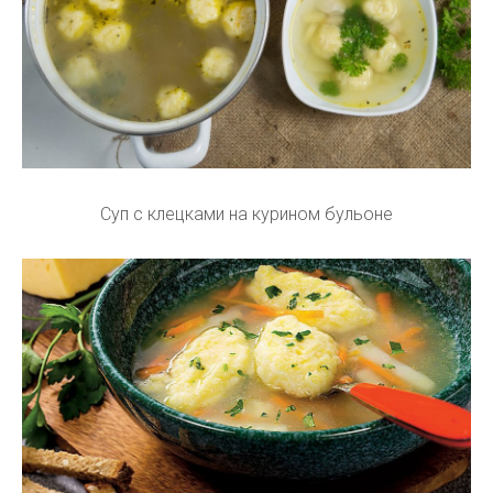
Суп с клецками на курином бульоне