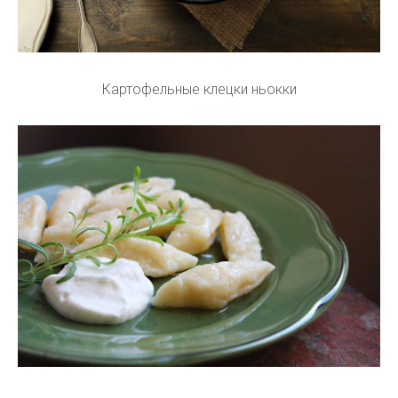
Картофельные клецки ньокки