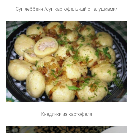
Суп леббенч /суп картофельный с галушками/
Кнедлики из картофеля