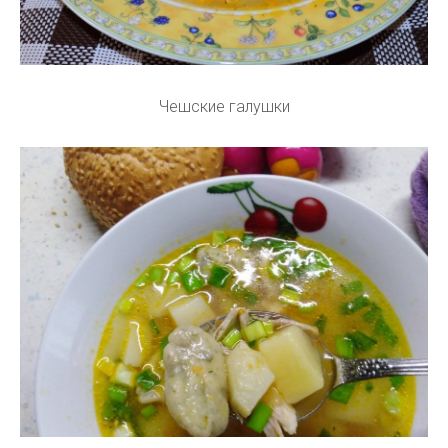
Чешские галушки