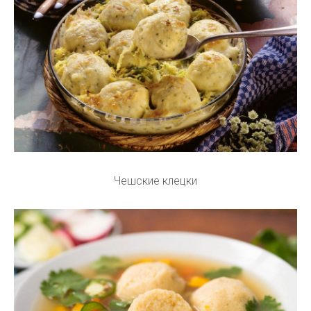
Чешские клецки