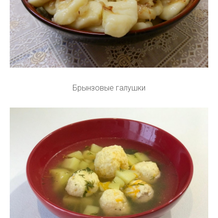
Брынзовые галушки