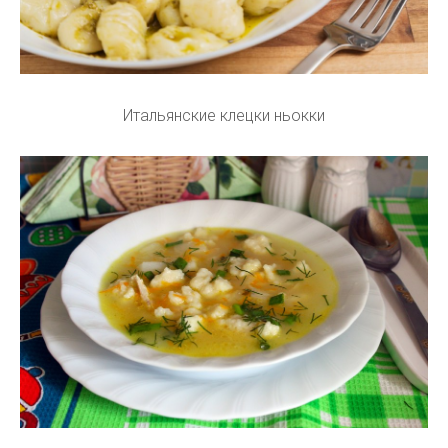
Итальянские клецки ньокки