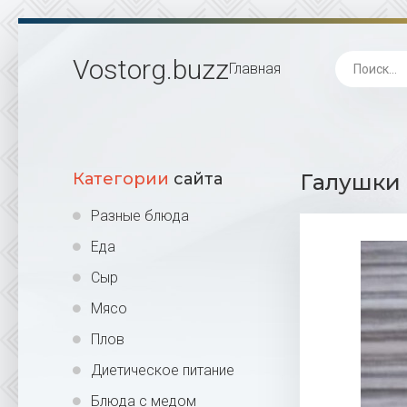
Vostorg
.buzz
Главная
Категории
сайта
Галушки 
Разные блюда
Еда
Сыр
Мясо
Плов
Диетическое питание
Блюда с медом