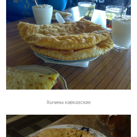
Хычины кавказские