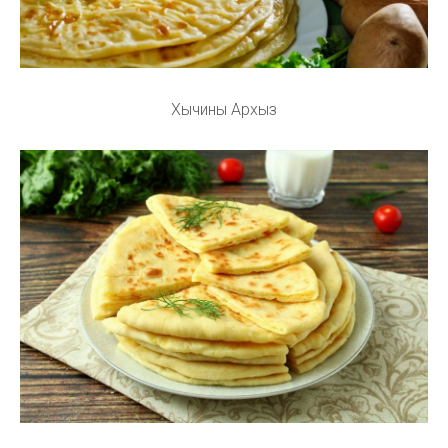
Хычины Архыз