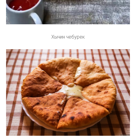
Хычин чебурек