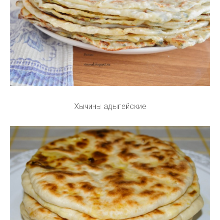
Хычины адыгейские