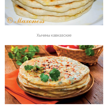
Хычины кавказские