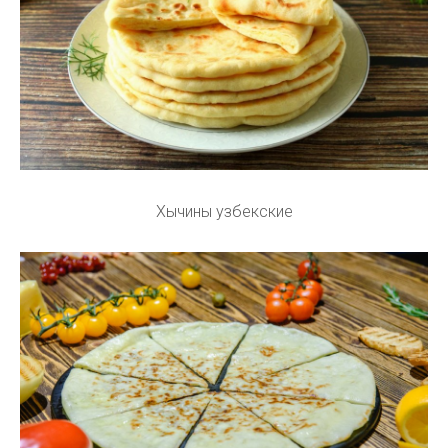
Хычины узбекские