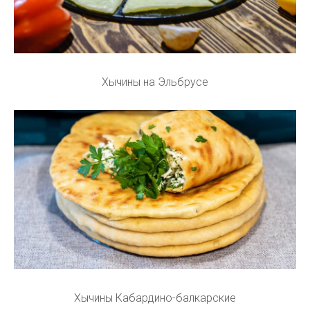
Хычины на Эльбрусе
Хычины Кабардино-балкарские