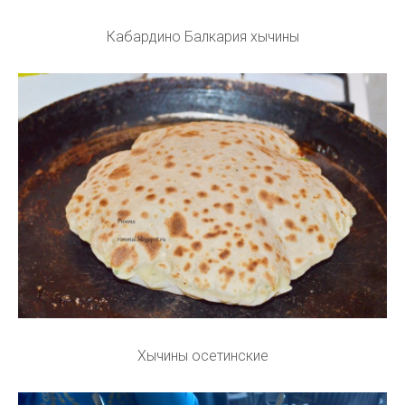
Кабардино Балкария хычины
Хычины осетинские