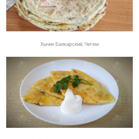
Хычин Балкарский, Чегем