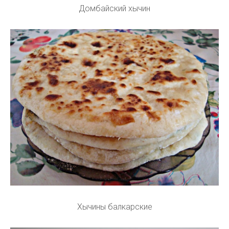
Домбайский хычин
Хычины балкарские