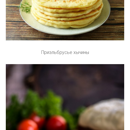
Приэльбрусье хычины