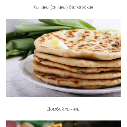
Хычины (хичины) балкарские
Домбай хычины