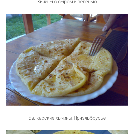
Хичины с сырoм и зеленью
Балкарские хычины, Приэльбрусье