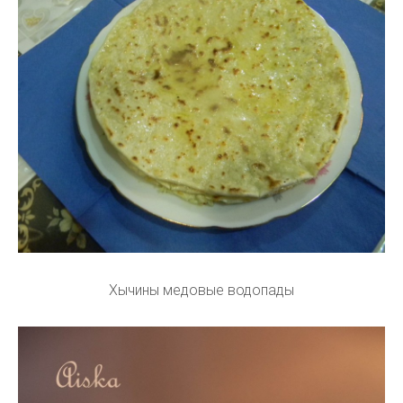
Хычины медовые водопады