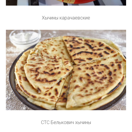
Хычины карачаевские
СТС Белькович хычины