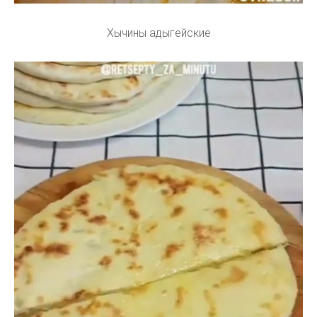
Хычины адыгейские