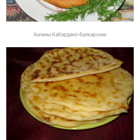
Хычины Кабардино-балкарские