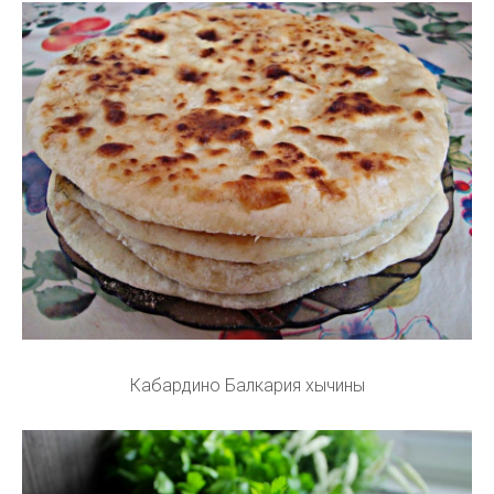
Кабардино Балкария хычины