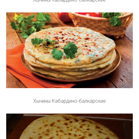
Хычины Кабардино-балкарские