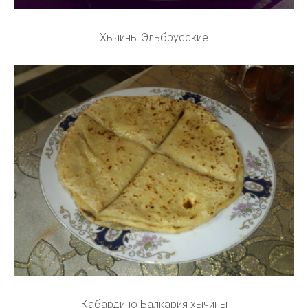
Хычины Эльбрусские
Кабардино Балкария хычины