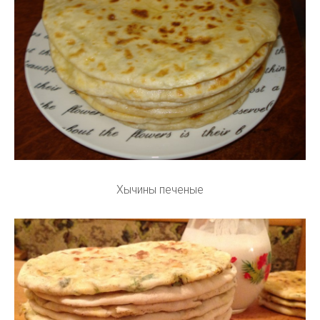
Хычины печеные