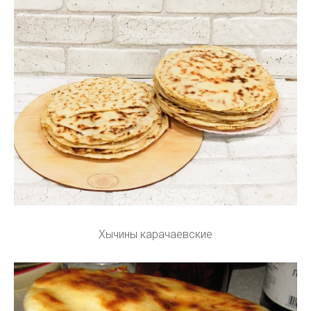
Хычины карачаевские