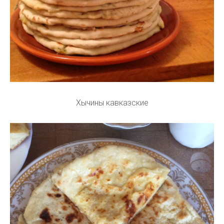
Хычины кавказские