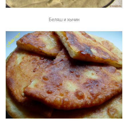
Беляш и хычин