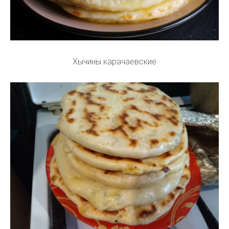
Хычины карачаевские