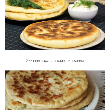
Хычины карачаевские жареные