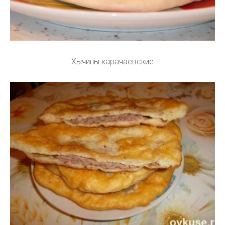
Хычины карачаевские