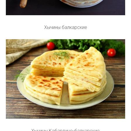
Хычины балкарские
Хычины Кабардино-балкарские