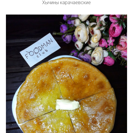
Хычины карачаевские