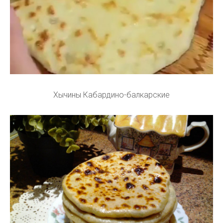
Хычины Кабардино-балкарские