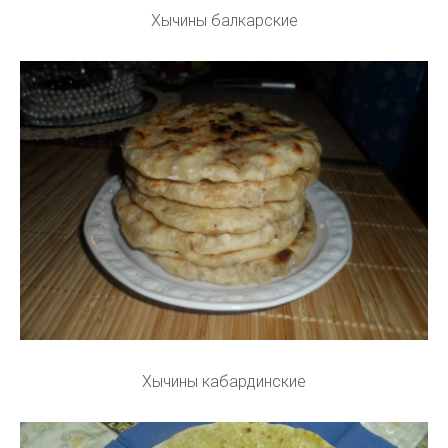
Хычины балкарские
Хычины кабардинские