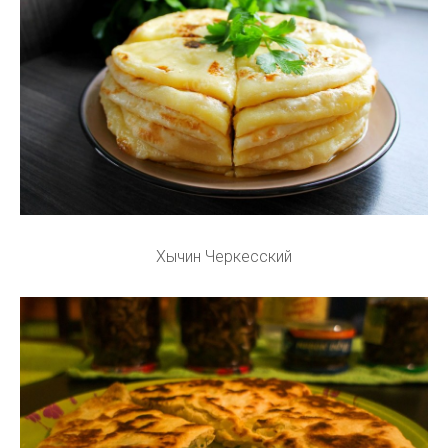
Хычин Черкесский