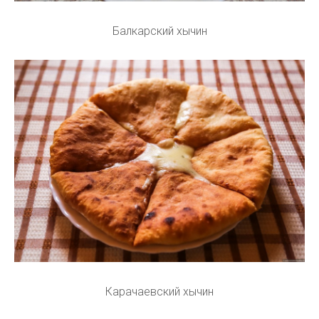
Балкарский хычин
Карачаевский хычин