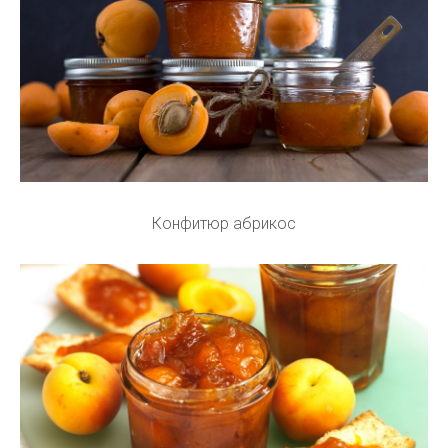
Конфитюр абрикос