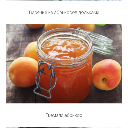
Варенье из абрикосов дольками
Ткемали абрикос