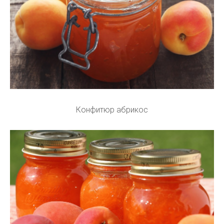
Конфитюр абрикос