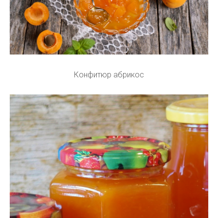
Конфитюр абрикос