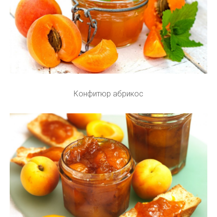
Конфитюр абрикос