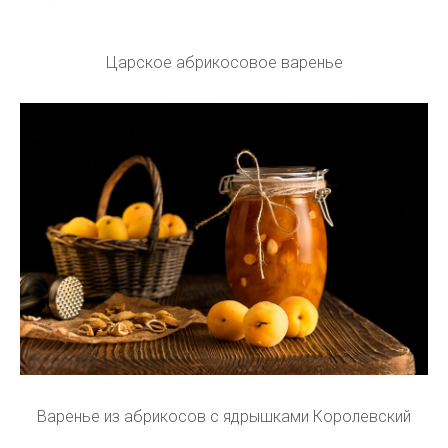
Царское абрикосовое варенье
Варенье из абрикосов с ядрышками Королевский