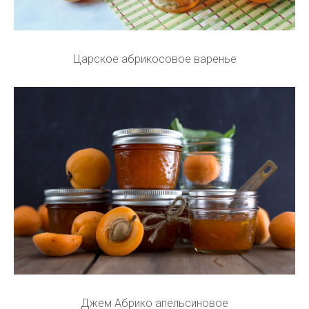
Царское абрикосовое варенье
Джем Абрико апельсиновое