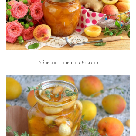
Абрикос повидло абрикос