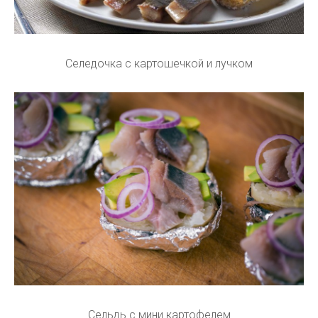
Селедочка с картошечкой и лучком
Сельдь с мини картофелем