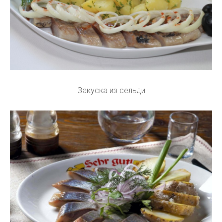
Закуска из сельди