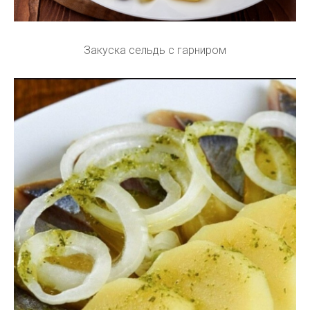
Закуска сельдь с гарниром