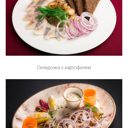
Селедочка с картофелем