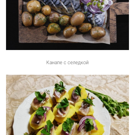
Канапе с селедкой