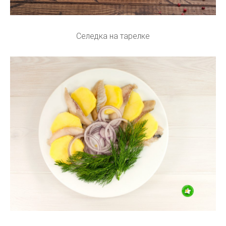
Селедка на тарелке