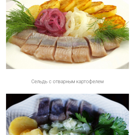
Сельдь с отварным картофелем