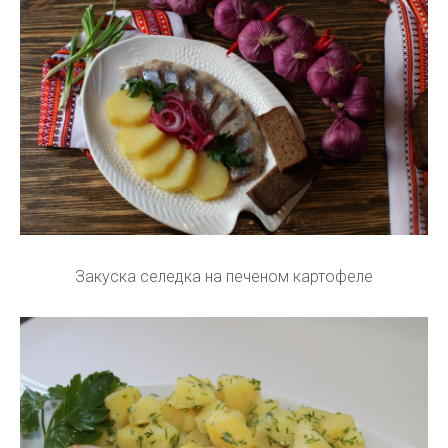
Закуска селедка на печеном картофеле