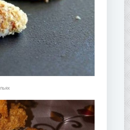
опьях