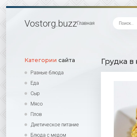
Vostorg
.buzz
Главная
Категории
сайта
Грудка в
Разные блюда
Еда
Сыр
Мясо
Плов
Диетическое питание
Блюда с медом