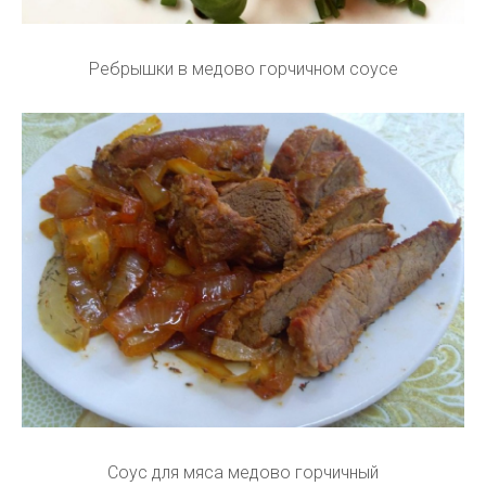
Ребрышки в медово горчичном соусе
Соус для мяса медово горчичный