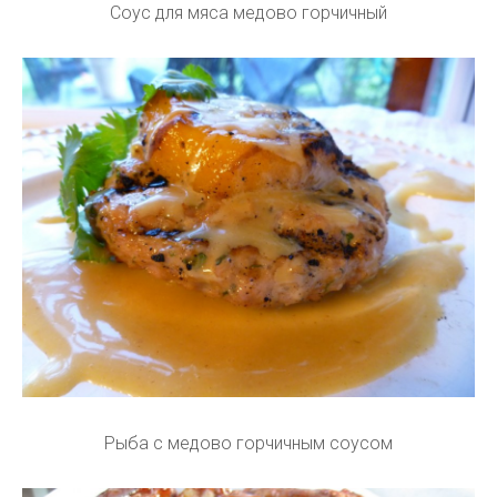
Соус для мяса медово горчичный
Рыба с медово горчичным соусом