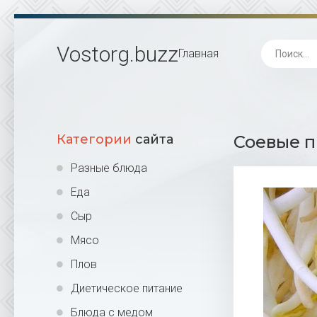
Vostorg
.buzz
Главная
Категории
сайта
Соевые п
Разные блюда
Еда
Сыр
Мясо
Плов
Диетическое питание
Блюда с медом