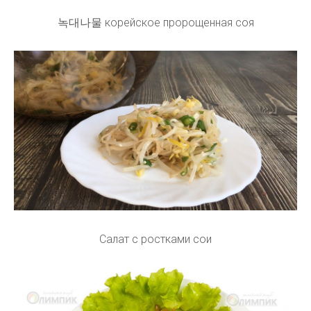
녹대나물 корейское пророщенная соя
Салат с ростками сои