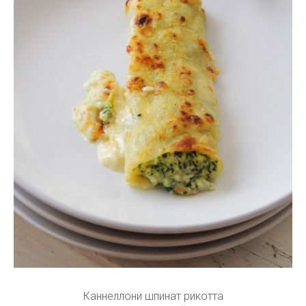
Каннеллони шпинат рикотта