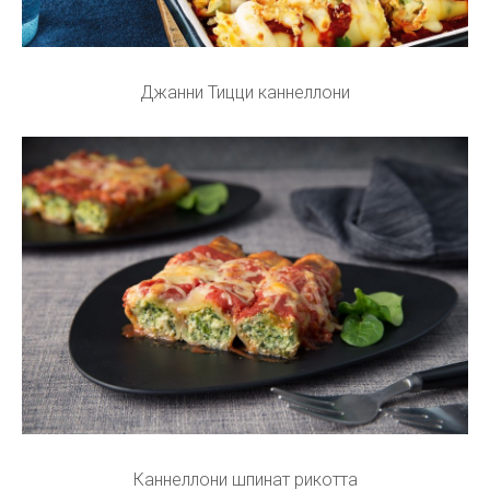
Джанни Тицци каннеллони
Каннеллони шпинат рикотта