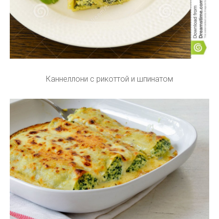
Каннеллони с рикоттой и шпинатом