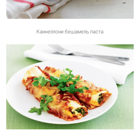
Каннеллони бешамель паста