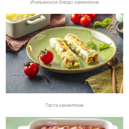
Итальянское блюдо каннеллони
Паста каннеллони