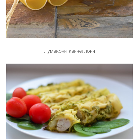
Лумакони, каннеллони