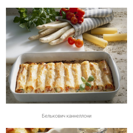
Белькович каннеллони