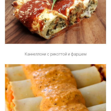
Каннеллони с рикоттой и фаршем