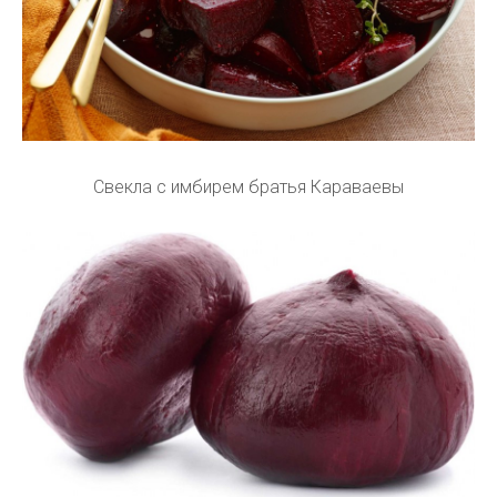
Свекла с имбирем братья Караваевы