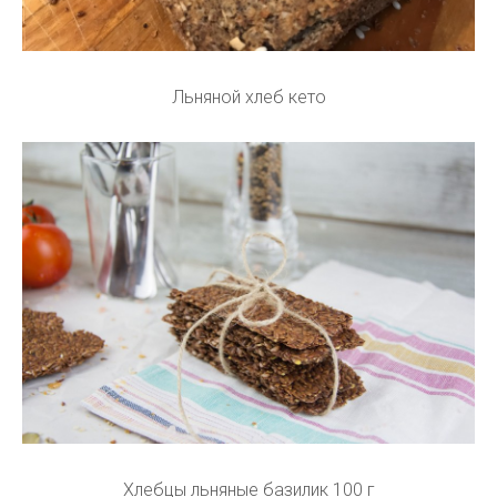
Льняной хлеб кето
Хлебцы льняные базилик 100 г