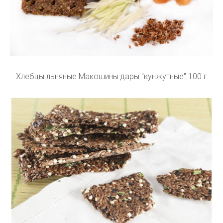
Хлебцы льняные Макошины дары "кунжутные" 100 г