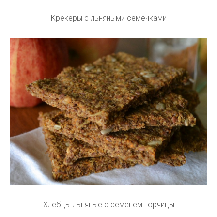
Крекеры с льняными семечками
Хлебцы льняные с семенем горчицы