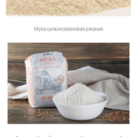
Мука цельнозерновая ржаная