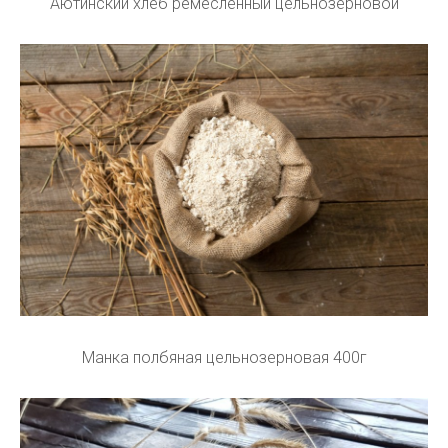
Аютинский хлеб ремесленный цельнозерновой
Манка полбяная цельнозерновая 400г