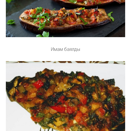
Имам баялды