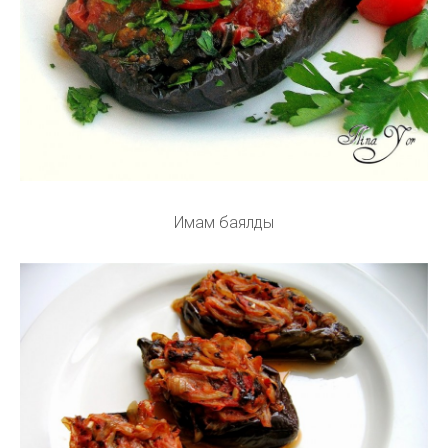
Имам баялды