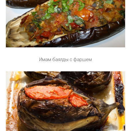
Имам баялды с фаршем