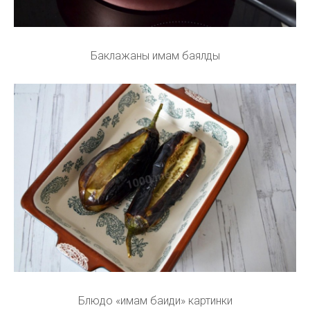
Баклажаны имам баялды
Блюдо «имам баиди» картинки