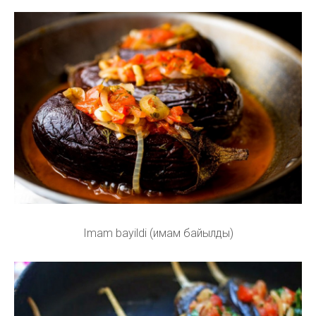
Imam bayildi (имам байылды)