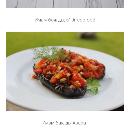
Имам-баялды, 510г ecofood
Имам баялды Арарат