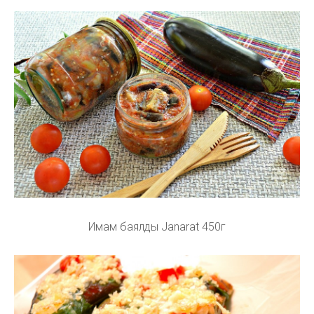
Имам баялды Janarat 450г