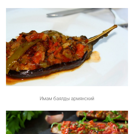
Имам баялды армянский