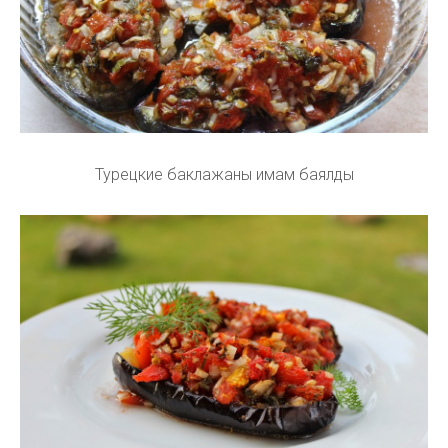
Турецкие баклажаны имам баялды