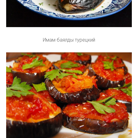
Имам баялды турецкий