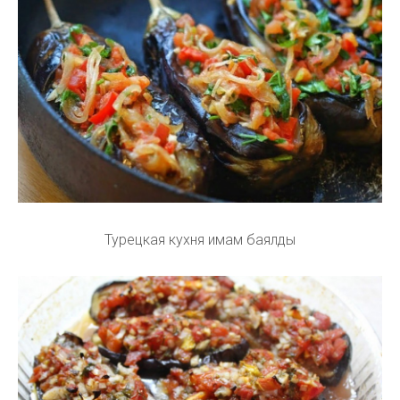
Турецкая кухня имам баялды