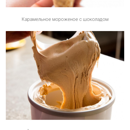
Карамельное мороженое с шоколадом