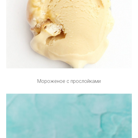
Мороженое с прослойками