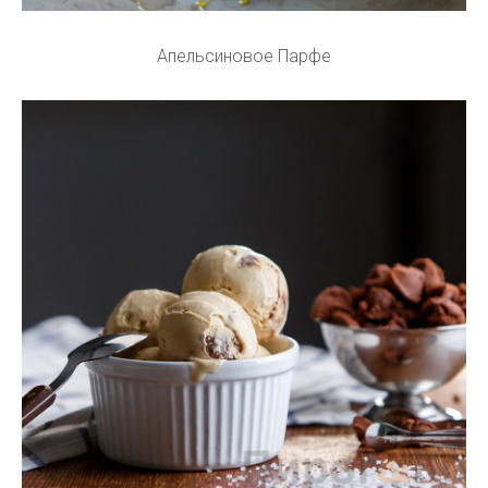
Апельсиновое Парфе