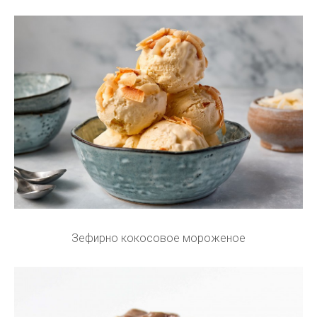
Зефирно кокосовое мороженое