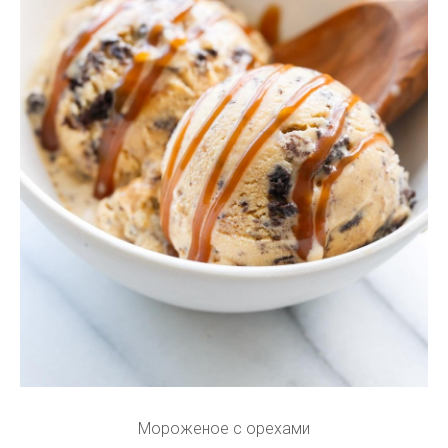
Мороженое с орехами