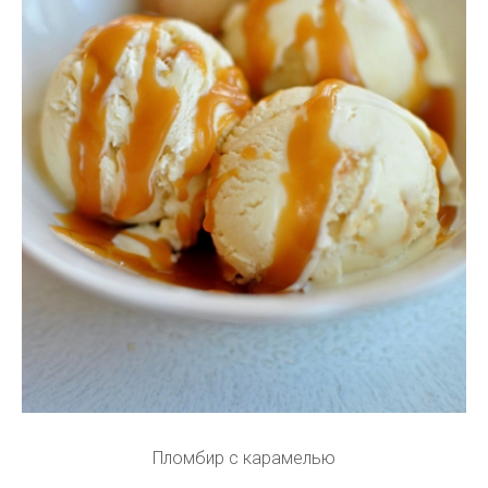
Пломбир с карамелью