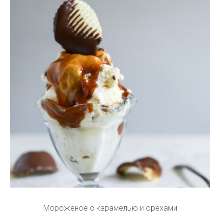
Мороженое с карамелью и орехами