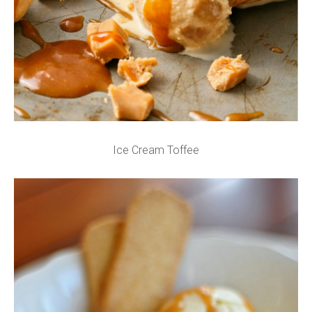
Ice Cream Toffee