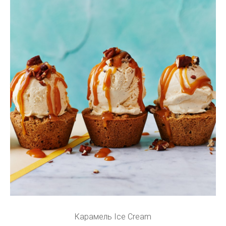
Карамель Ice Cream