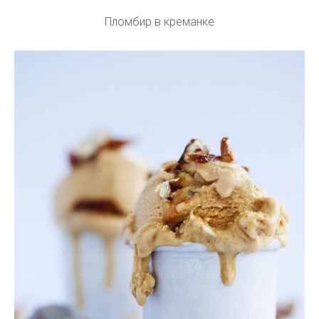
Пломбир в креманке