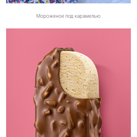
Мороженое под карамелью