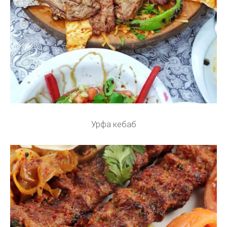
Урфа кебаб