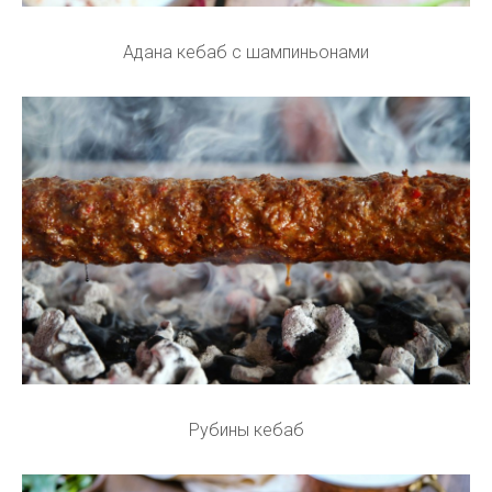
Адана кебаб с шампиньонами
Рубины кебаб