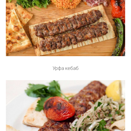
Урфа кебаб