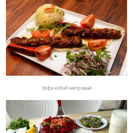
Урфа кебаб метровый