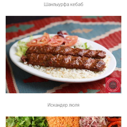
Шанлыурфа кебаб
Искандер люля