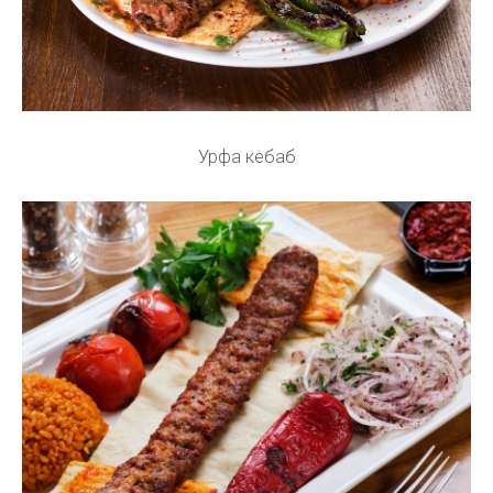
Урфа кебаб