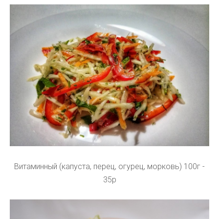
Витаминный (капуста, перец, огурец, морковь) 100г -
35р