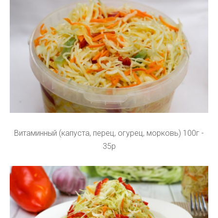
Витаминный (капуста, перец, огурец, морковь) 100г -
35р