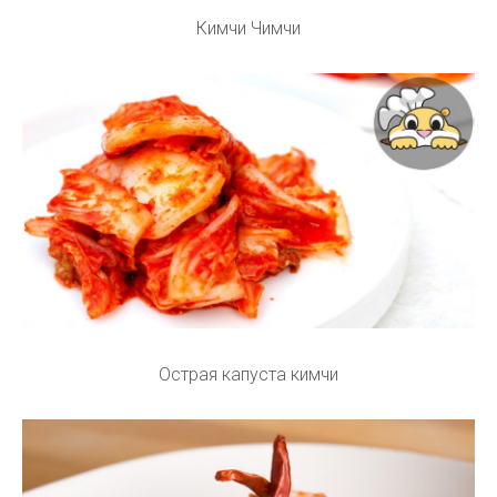
Кимчи Чимчи
Острая капуста кимчи