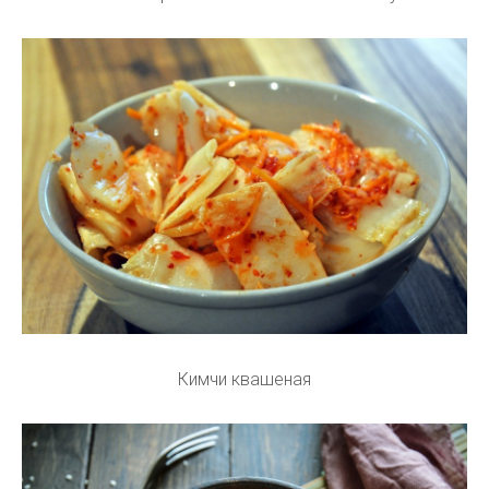
Кимчи квашеная