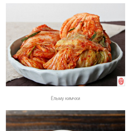
Ёльму кимчхи