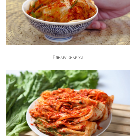
Ёльму кимчхи