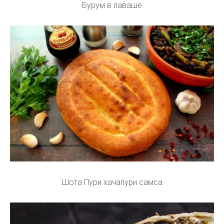
Бурум в лаваше
Шота Пури хачапури самса