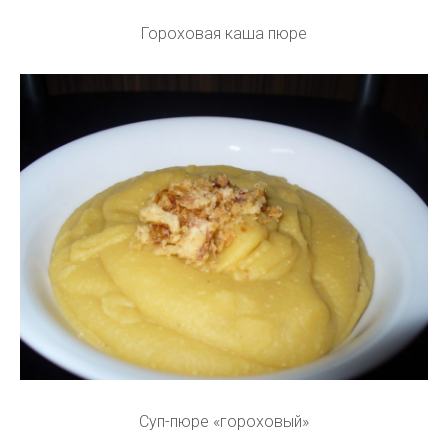
Гороховая каша пюре
Суп-пюре «гороховый»