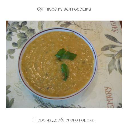
Суп пюре из зел горошка
Пюре из дробленого гороха