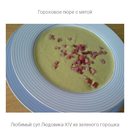
Гороховое пюре с мятой
Любимый суп Людовика XIV из зеленого горошка