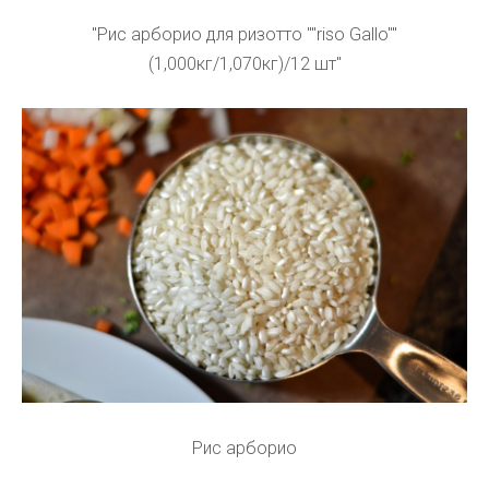
"Рис арборио для ризотто ""riso Gallo""
(1,000кг/1,070кг)/12 шт"
Рис арборио