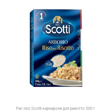
Рис riso Scotti карнароли для ризотто 500 г