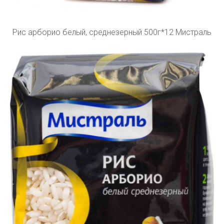
Рис арборио белый, среднезерный 500г*12 Мистраль