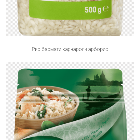
Рис басмати карнароли арборио