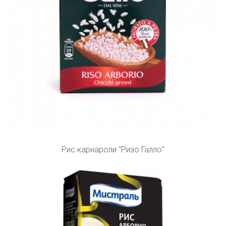
Рис карнароли "Ризо Галло"