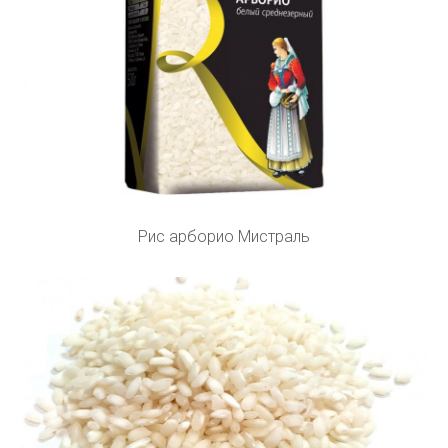
Рис арборио Мистраль