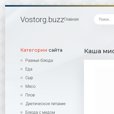
Vostorg
.buzz
Главная
Категории
сайта
Каша мис
Разные блюда
Еда
Сыр
Мясо
Плов
Диетическое питание
Блюда с медом