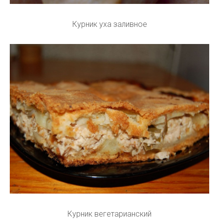
Курник уха заливное
Курник вегетарианский