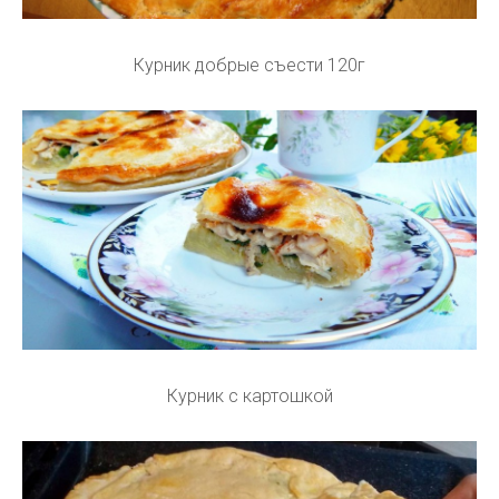
Курник добрые съести 120г
Курник с картошкой